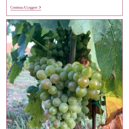
Il
Continua A Leggere
Vermentino
Di
Gallura