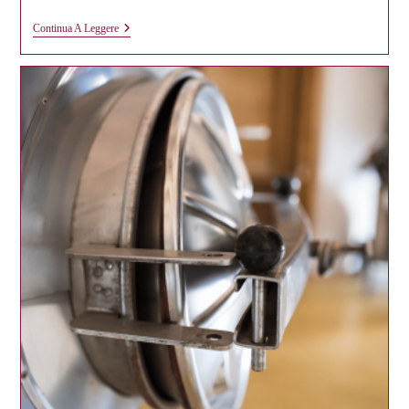
“Lumenera”
Continua A Leggere
Vermentino
Di
Gallura
DOCG
Murales.