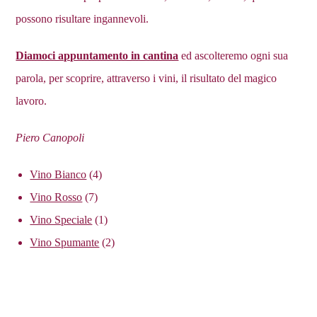
possono risultare ingannevoli.
Diamoci appuntamento in cantina
ed ascolteremo ogni sua
parola, per scoprire, attraverso i vini, il risultato del magico
lavoro.
Piero Canopoli
4
Vino Bianco
4
prodotti
7
Vino Rosso
7
prodotti
1
Vino Speciale
1
prodotto
2
Vino Spumante
2
prodotti