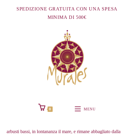
Salta
SPEDIZIONE GRATUITA CON UNA SPESA
al
MINIMA DI 500€
contenuto
Vermentino Gallura.
0
MENU
Il protagonista di questa storia si ferma davanti a una distesa di
arbusti bassi, in lontananza il mare, e rimane abbagliato dalla