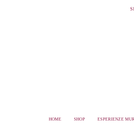
Salta
S
al
contenuto
HOME
SHOP
ESPERIENZE MU