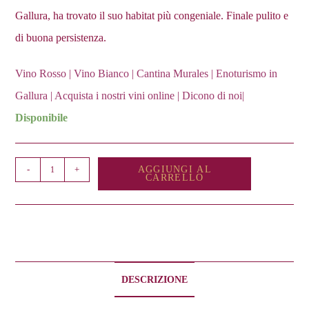
Gallura, ha trovato il suo habitat più congeniale. Finale pulito e
di buona persistenza.
Vino Rosso
|
Vino Bianco
|
Cantina Murales
|
Enoturismo in
Gallura
|
Acquista i nostri vini online
|
Dicono di noi
|
Disponibile
Sentenzia
-
+
AGGIUNGI AL
CARRELLO
quantità
DESCRIZIONE